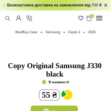
Безкоштовна доставка на замовлення від
700 ₴
0
Toggle
navigati
BestBuy Case
Samsung
Серiя J
J330
Copy Original Samsung J330
black
В наявності
55
₴