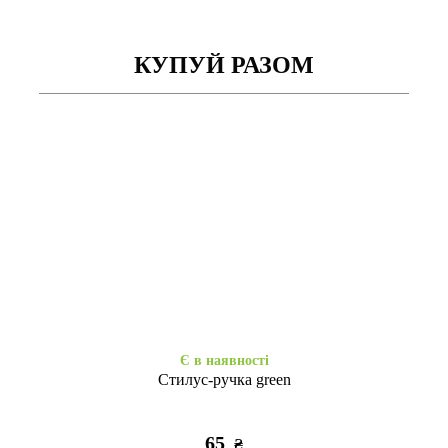
КУПУЙ РАЗОМ
Є в наявності
Є в наявності
Copy Original Samsung J330
3D Cat Fuck Samsung J330
violet
Black
55
55
₴
₴
Є в наявності
Стилус-ручка green
65
₴