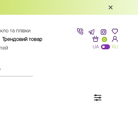
кло та плівки
Трендовий товар
0
UA
RU
ітей
"