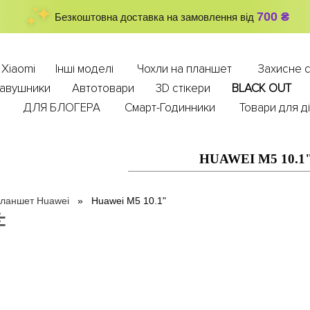
700 ₴
Безкоштовна доставка на замовлення від
Xiaomi
Інші моделі
Чохли на планшет
Захисне с
авушники
Автотовари
3D стікери
BLACK OUT
k
ДЛЯ БЛОГЕРА
Смарт-Годинники
Товари для д
HUAWEI M5 10.1
планшет Huawei
Huawei M5 10.1"