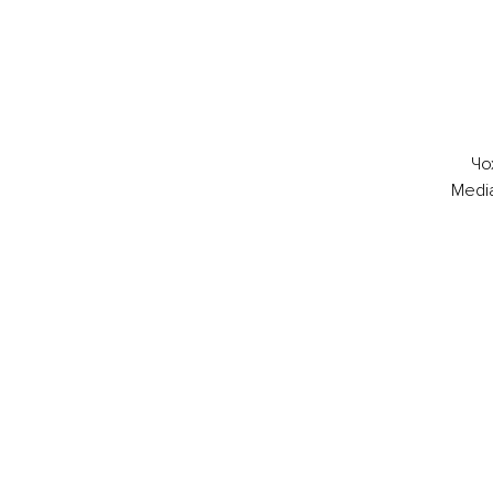
Чо
Media