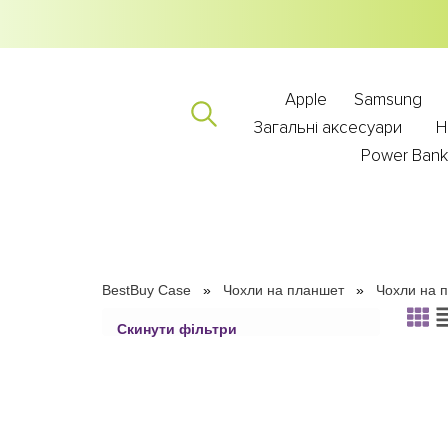
Apple
Samsung
Загальні аксесуари
Н
Power Ban
BestBuy Case
Чохли на планшет
Чохли на 
Скинути фільтри