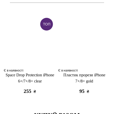
ТОП
Є в наявності
Є в наявності
Space Drop Protection iPhone
Пластик прорези iPhone
6+/7+/8+ clear
7+/8+ gold
255
95
₴
₴