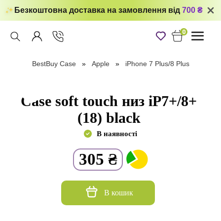
Безкоштовна доставка на замовлення від
700 ₴
0
Toggle
navigati
BestBuy Case
Apple
iPhone 7 Plus/8 Plus
Case soft touch низ iP7+/8+
(18) black
В наявності
305
₴
В кошик