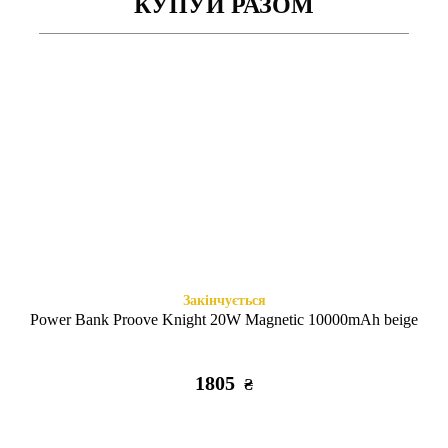
КУПУЙ РАЗОМ
Закінчується
Є в наявності
Case soft touch iP7+/8+ (16)
3D CAT'S iPhone 7+/8+ Black
sea blue
305
305
₴
₴
Закінчується
Power Bank Proove Knight 20W Magnetic 10000mAh beige
1805
₴