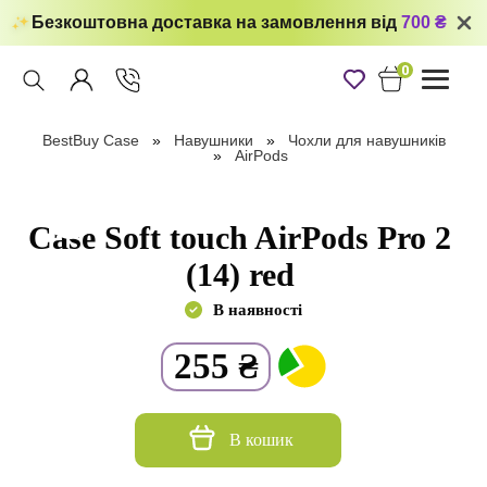
Безкоштовна доставка на замовлення від
700 ₴
0
Toggle
navigati
BestBuy Case
Навушники
Чохли для навушників
AirPods
Case Soft touch AirPods Pro 2
(14) red
В наявності
255
₴
В кошик