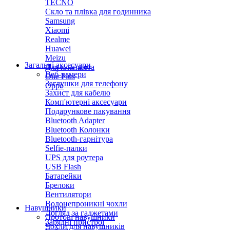
TECNO
Скло та плівка для годинника
Samsung
Xiaomi
Realme
Huawei
Meizu
Загальні аксесуари
Для планшета
Веб-камери
One Plus
Заглушки для телефону
Oppo
Захист для кабелю
Комп'ютерні аксесуари
Подарункове пакування
Bluetooth Adapter
Bluetooth Колонки
Bluetooth-гарнітура
Selfie-палки
UPS для роутера
USB Flash
Батарейки
Брелоки
Вентилятори
Водонепроникні чохли
Навушники
Догляд за гаджетами
Дротові навушники
Зарядні пристрої
Чохли для навушників