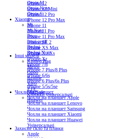
Серiя M
iPhone 12
Серія Note
iPhone 12 Mini
Серія S
iPhone 12 Pro
Xiaomi
iPhone 12 Pro Max
Mi
iPhone 11
Mi Note
iPhone 11 Pro
Poco
iPhone 11 Pro Max
Інші серії
iPhone SE 2
Redmi
iPhone XS Max
Redmi Note
iPhone X / Xs
Інші моделі
iPhone Xr
Knitted Bag
iphone 7/8
Meizu
iPhone 7 Plus/8 Plus
Oppo
iPhone 6/6s
Realme
iPhone 6 Plus/6s Plus
Vivo
iPhone 5/5s/5se
ZTE
Чохли на планшет
MagSafe
Книжки універсальні
Чохли на планшет Apple
Huawei
Чохли на планшет Lenovo
Чохли на планшет Samsung
Чохли на планшет Xiaomi
Чохли на планшет Huawei
Універсальні
Захисне скло та плівки
Apple