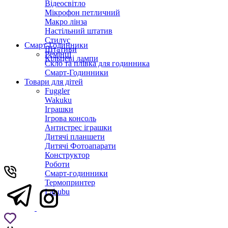
Відеосвітло
Мікрофон петличний
Макро лінза
Настільний штатив
Стилус
Смарт-Годинники
Штативи
Ремінці
Кільцеві лампи
Скло та плівка для годинника
Смарт-Годинники
Товари для дітей
Fuggler
Wakuku
Іграшки
Ігрова консоль
Антистрес іграшки
Дитячi планшети
Дитячі Фотоапарати
Конструктор
Роботи
Смарт-годинники
Термопринтер
Labubu