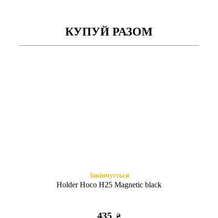
КУПУЙ РАЗОМ
Закінчується
Закінчується
АЗП Hoco Z2A 2USB/2.4A +
АЗП Gel Pro GP-CC01 2USB
кабель micro white
3.1A+кабель Lightning
195
285
₴
₴
Закінчується
Holder Hoco H25 Magnetic black
435
₴