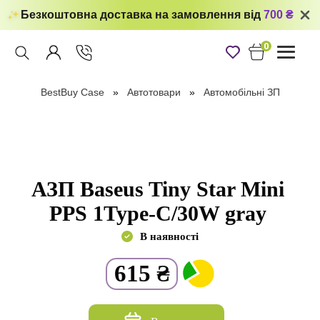
Безкоштовна доставка на замовлення від
700 ₴
0
Toggle
navigati
BestBuy Case
Автотовари
Автомобільні ЗП
АЗП Baseus Tiny Star Mini
PPS 1Type-C/30W gray
В наявності
615
₴