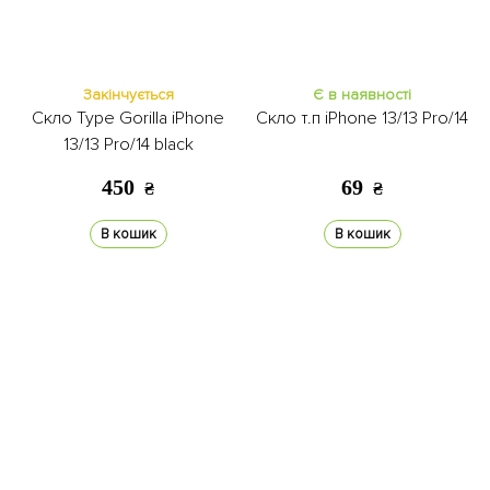
Закінчується
Є в наявності
Скло Type Gorilla iPhone
Скло т.п iPhone 13/13 Pro/14
13/13 Pro/14 black
450
69
₴
₴
В кошик
В кошик