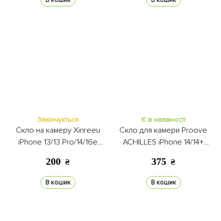
В кошик
В кошик
Закінчується
Є в наявності
Скло на камеру Xinreeu
Скло для камери Proove
iPhone 13/13 Pro/14/16e
ACHILLES iPhone 14/14+
midnight blue
midnight
200
375
₴
₴
В кошик
В кошик