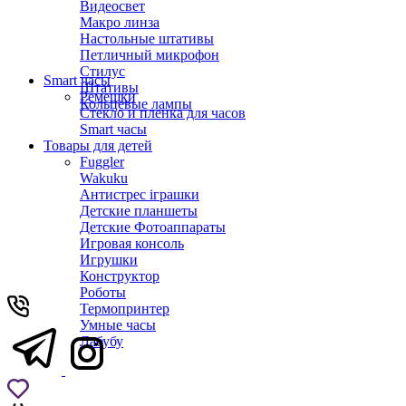
Видеосвет
Макро линза
Настольные штативы
Петличный микрофон
Стилус
Smart часы
Штативы
Ремешки
Кольцевые лампы
Стекло и пленка для часов
Smart часы
Товары для детей
Fuggler
Wakuku
Антистрес іграшки
Детские планшеты
Детские Фотоаппараты
Игровая консоль
Игрушки
Конструктор
Роботы
Термопринтер
Умные часы
Лабубу