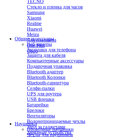
TECNO
Стекло и пленка для часов
Samsung
Xiaomi
Realme
Huawei
Meizu
Общие аксессуары
Для планшета
Веб-камеры
One Plus
Заглушки для телефона
Oppo
Защита для кабеля
Компьютерные аксессуары
Подарочная упаковка
Bluetooth адаптер
Bluetooth Колонки
Bluetooth-гарнитура
Селфи-палки
UPS для роутера
USB флешки
Батарейки
Брелоки
Вентиляторы
Водонепроницаемые чехлы
Наушники
Уход за гаджетами
Проводные наушники
Зарядные устройства
Чехлы для наушников