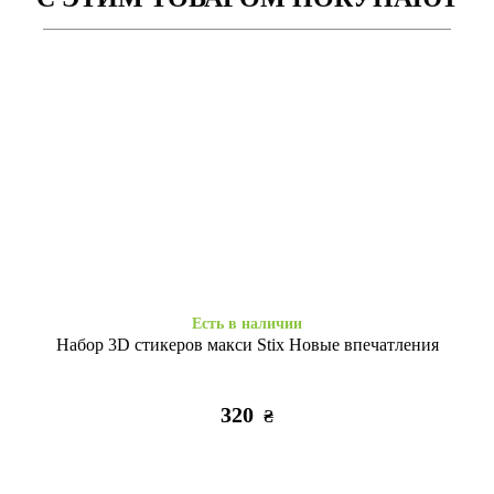
Есть в наличии
Есть в наличии
Space Drop Protection
Case soft touch низ iP 16 Pro
Motivation iPhone 16 Pro Max
Max (06) light pink
clear
355
425
₴
₴
Есть в наличии
Набор 3D стикеров макси Stix Новые впечатления
320
₴