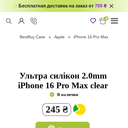
Бесплатная доставка на заказ от
700 ₴
0
Toggle
navigati
BestBuy Case
Apple
iPhone 16 Pro Max
Ультра силікон 2.0mm
iPhone 16 Pro Max clear
В наличии
245
₴