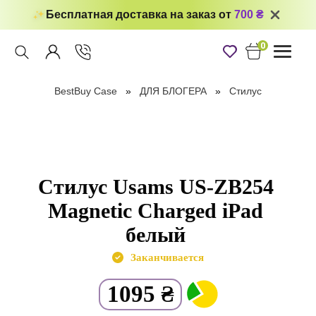
Бесплатная доставка на заказ от
700 ₴
0
Toggle
navigati
BestBuy Case
ДЛЯ БЛОГЕРА
Стилус
Стилус Usams US-ZB254
Magnetic Charged iPad
белый
Заканчивается
1095
₴