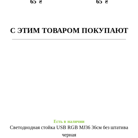
65
65
₴
₴
С ЭТИМ ТОВАРОМ ПОКУПАЮТ
Есть в наличии
Есть в наличии
Стилус-ручка green
Стилус K-2260 Charged Type-
C белый
65
655
₴
₴
Есть в наличии
Светодиодная стойка USB RGB MJ36 36см без штатива
черная