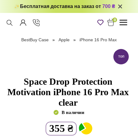
Бесплатная доставка на заказ от
700 ₴
0
Toggle
navigati
BestBuy Case
Apple
iPhone 16 Pro Max
ТОП
Space Drop Protection
Motivation iPhone 16 Pro Max
clear
В наличии
355
₴