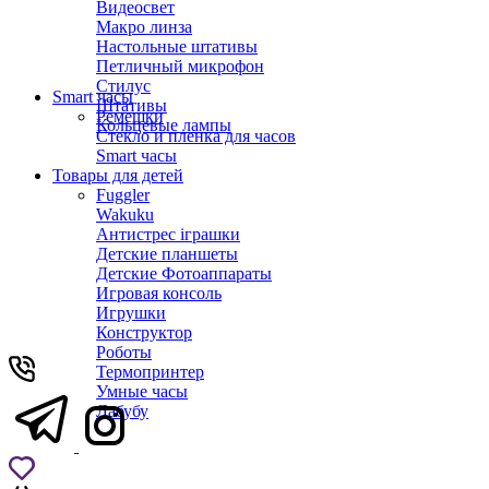
Видеосвет
Макро линза
Настольные штативы
Петличный микрофон
Стилус
Smart часы
Штативы
Ремешки
Кольцевые лампы
Стекло и пленка для часов
Smart часы
Товары для детей
Fuggler
Wakuku
Антистрес іграшки
Детские планшеты
Детские Фотоаппараты
Игровая консоль
Игрушки
Конструктор
Роботы
Термопринтер
Умные часы
Лабубу