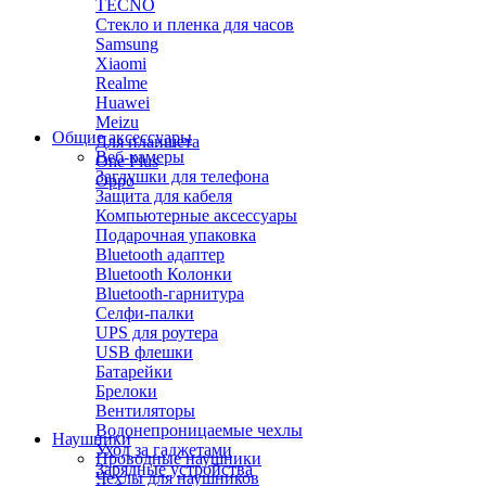
TECNO
Стекло и пленка для часов
Samsung
Xiaomi
Realme
Huawei
Meizu
Общие аксессуары
Для планшета
Веб-камеры
One Plus
Заглушки для телефона
Oppo
Защита для кабеля
Компьютерные аксессуары
Подарочная упаковка
Bluetooth адаптер
Bluetooth Колонки
Bluetooth-гарнитура
Селфи-палки
UPS для роутера
USB флешки
Батарейки
Брелоки
Вентиляторы
Водонепроницаемые чехлы
Наушники
Уход за гаджетами
Проводные наушники
Зарядные устройства
Чехлы для наушников