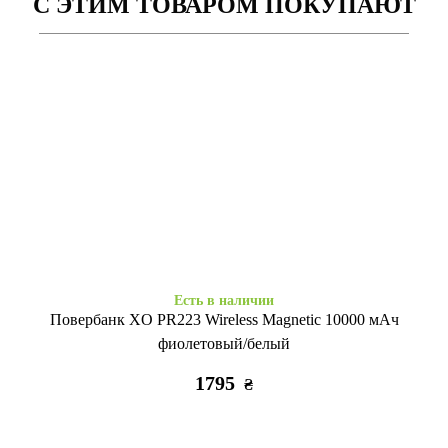
С ЭТИМ ТОВАРОМ ПОКУПАЮТ
Есть в наличии
Есть в наличии
Силікон Baseus iPhone 11
Силікон IMD iPhone 11 tropic
clear
sunset
325
255
₴
₴
Есть в наличии
Повербанк XO PR223 Wireless Magnetic 10000 мАч
фиолетовый/белый
1795
₴