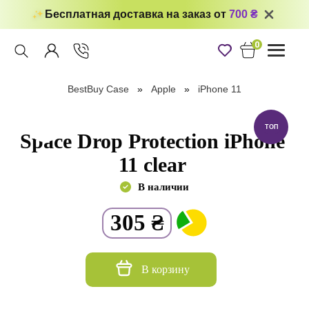
Бесплатная доставка на заказ от
700 ₴
0
Toggle
navigati
BestBuy Case
Apple
iPhone 11
ТОП
Space Drop Protection iPhone
11 clear
В наличии
305
₴
В корзину