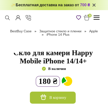
Бесплатная доставка на заказ от
700 ₴
0
Toggle
navigati
BestBuy Case
Защитное стекло и пленки
Apple
iPhone 14 Plus
Скло для камери Happy
Mobile iPhone 14/14+
В наличии
180
₴
В корзину