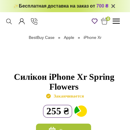
Бесплатная доставка на заказ от
700 ₴
0
Toggle
navigati
BestBuy Case
Apple
iPhone Xr
Силікон iPhone Xr Spring
Flowers
Заканчивается
255
₴