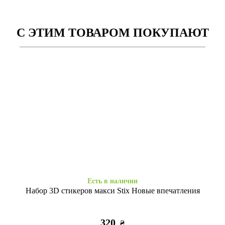
С ЭТИМ ТОВАРОМ ПОКУПАЮТ
Есть в наличии
Заканчивается
Силікон iPhone Xr Autumn
Силікон iPhone Xr Paris
Flowers
diamond
255
255
₴
₴
Есть в наличии
Набор 3D стикеров макси Stix Новые впечатления
320
₴