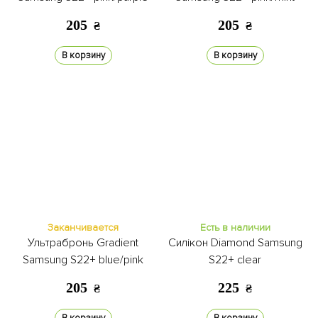
205
205
₴
₴
В корзину
В корзину
Заканчивается
Есть в наличии
Ультрабронь Gradient
Силікон Diamond Samsung
Samsung S22+ blue/pink
S22+ clear
205
225
₴
₴