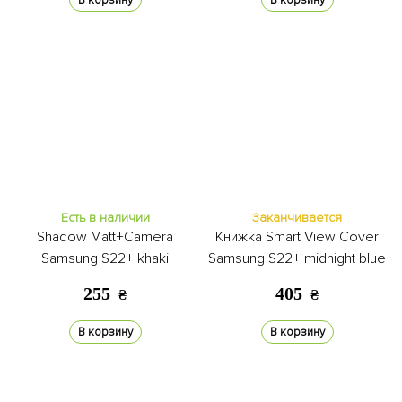
В корзину
В корзину
Есть в наличии
Заканчивается
Shadow Matt+Camera
Книжка Smart View Cover
Samsung S22+ khaki
Samsung S22+ midnight blue
255
405
₴
₴
В корзину
В корзину