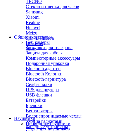
TECNO
Стекло и пленка для часов
Samsung
Xiaomi
Realme
Huawei
Meizu
Общие аксессуары
Для планшета
Веб-камеры
One Plus
Заглушки для телефона
Oppo
Защита для кабеля
Компьютерные аксессуары
Подарочная упаковка
Bluetooth адаптер
Bluetooth Колонки
Bluetooth-гарнитура
Селфи-палки
UPS для роутера
USB флешки
Батарейки
Брелоки
Вентиляторы
Водонепроницаемые чехлы
Наушники
Уход за гаджетами
Проводные наушники
Зарядные устройства
Чехлы для наушников