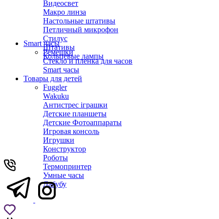
Видеосвет
Макро линза
Настольные штативы
Петличный микрофон
Стилус
Smart часы
Штативы
Ремешки
Кольцевые лампы
Стекло и пленка для часов
Smart часы
Товары для детей
Fuggler
Wakuku
Антистрес іграшки
Детские планшеты
Детские Фотоаппараты
Игровая консоль
Игрушки
Конструктор
Роботы
Термопринтер
Умные часы
Лабубу