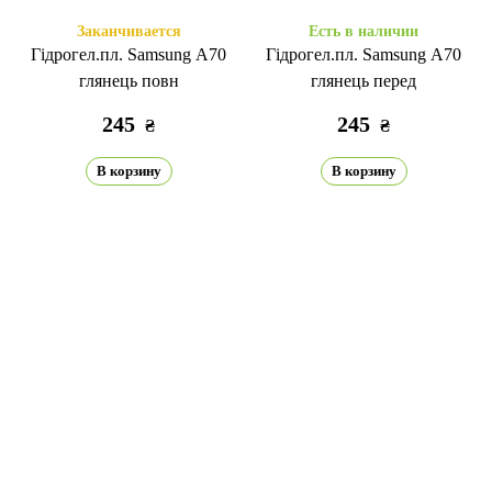
Заканчивается
Есть в наличии
Гідрогел.пл. Samsung A70
Гідрогел.пл. Samsung A70
глянець повн
глянець перед
245
245
₴
₴
В корзину
В корзину