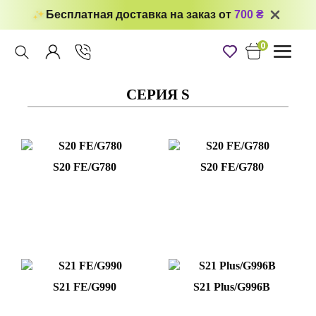
Бесплатная доставка на заказ от
700 ₴
0
Toggle
navigati
СЕРИЯ S
S20 FE/G780
S20 FE/G780
S21 FE/G990
S21 Plus/G996B