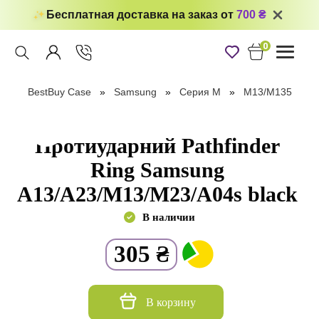
Бесплатная доставка на заказ от
700 ₴
0
Toggle
navigati
BestBuy Case
Samsung
Серия M
M13/M135
Протиударний Pathfinder
Ring Samsung
A13/A23/M13/M23/A04s black
В наличии
305
₴
В корзину