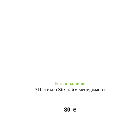
Заканчивается
Заканчивается
Силікон Candy matte Samsung
Протиударний Army Ring
A13/A23/M13/M23/A04s black
Hide Camera Samsung
M23/M13 black
175
355
₴
₴
Есть в наличии
3D стикер Stix тайм менеджмент
80
₴