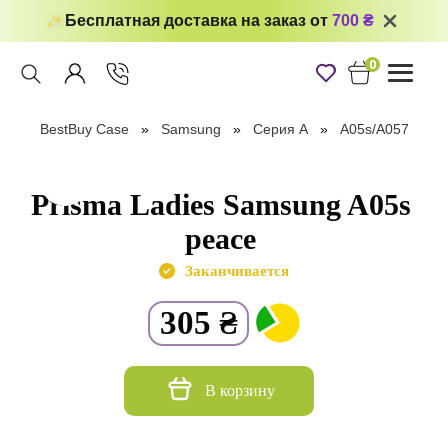
Бесплатная доставка на заказ от
700 ₴
0
Toggle
navigati
BestBuy Case
Samsung
Серия А
A05s/A057
Prisma Ladies Samsung A05s
peace
Заканчивается
305
₴
В корзину