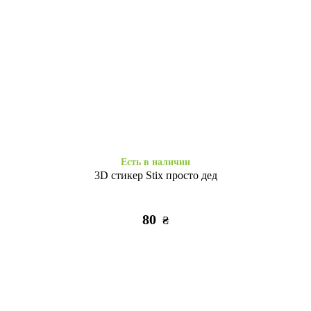
Есть в наличии
Есть в наличии
WAVE Colorful Samsung A05s
Книжка Aspor Samsung A05s
red
black
295
295
₴
₴
Есть в наличии
3D стикер Stix просто дед
80
₴
Есть в наличии
Есть в наличии
Накладка TPU Clear 2.0mm
Протиударний Honor Hide