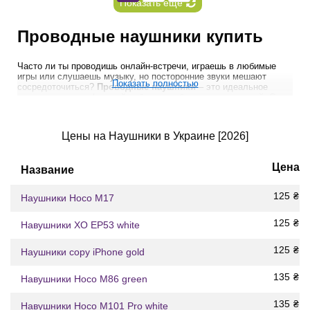
Показать еще
Проводные наушники купить
Часто ли ты проводишь онлайн-встречи, играешь в любимые
игры или слушаешь музыку, но посторонние звуки мешают
Показать полностью
сосредоточиться?
Проводные наушники
– это идеальное
решение для комфортной работы, учебы или развлечений. Они
обеспечивают стабильное подключение, чистый звук и не
требуют постоянной зарядки. В магазине BestBuyCase ты
можешь купить проводные наушники недорого, выбрав модель,
Цены на Наушники в Украине [2026]
которая соответствует твоим потребностям.
Преимущества проводных
Цена
Название
наушников
125
₴
Наушники Hoco M17
Проводные наушники стоит купить из-за их универсальности и
практичности. Они подходят для различных сценариев: от
офисной работы до гейминга. Вот почему они остаются
125
₴
Навушники XO EP53 white
популярными:
125
₴
Наушники copy iPhone gold
Качественный звук. Благодаря прямому подключению ты
получаешь насыщенные басы, четкие высокие частоты и
135
₴
Навушники Hoco M86 green
звук без задержек.
135
₴
Универсальность. Совместимы с большинством
Навушники Hoco M101 Pro white