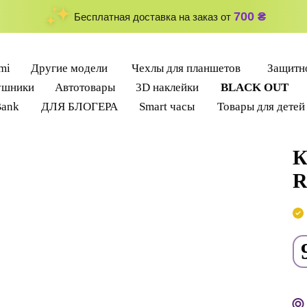
700 ₴
Бесплатная доставка на заказ от
mi
Другие модели
Чехлы для планшетов
Защитно
ушники
Автотовары
3D наклейки
BLACK OUT
Bank
ДЛЯ БЛОГЕРА
Smart часы
Товары для детей
К
R