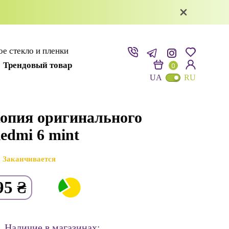
е стекло и пленки
Трендовый товар
0
UA
RU
опия оригинального
edmi 6 mint
Заканчивается
95
₴
Наличие в магазинах: