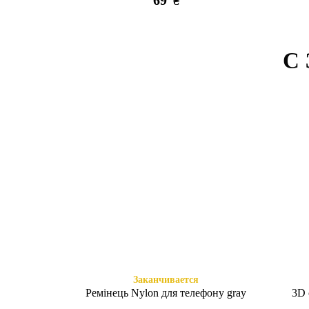
69
₴
С
Есть в наличии
Заканчи
Копия оригинального Redmi 6
розовый
95
₴
Заканчивается
Ремінець Nylon для телефону gray
3D 