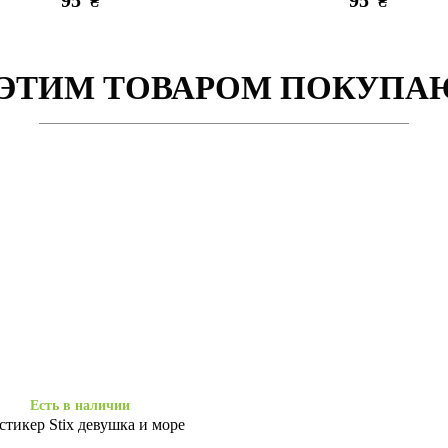
95
95
₴
₴
 ЭТИМ ТОВАРОМ ПОКУПА
вается
Заканчивается
Силикон Redmi 6 donuts
Силикон Redmi 6 два флам
89
89
₴
₴
Есть в наличии
стикер Stix девушка и море