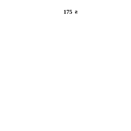
175
₴
Есть в наличии
Заканчи
Силикон Redmi 6 Ace Wheels
С
95
₴