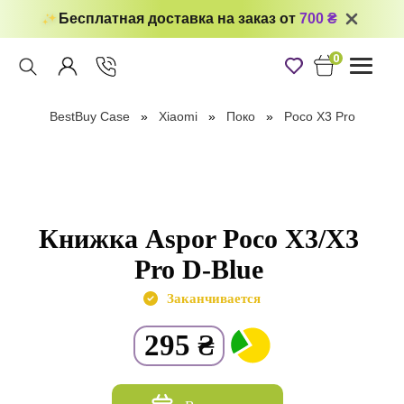
Бесплатная доставка на заказ от
700 ₴
0
Toggle
navigati
BestBuy Case
Xiaomi
Поко
Poco X3 Pro
Книжка Aspor Poco X3/X3
Pro D-Blue
Заканчивается
295
₴