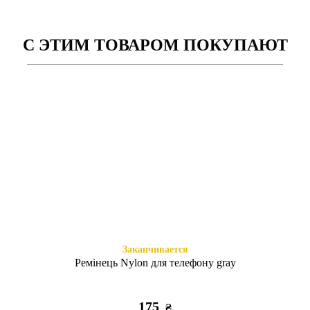
С ЭТИМ ТОВАРОМ ПОКУПАЮТ
Есть в наличии
Заканчивается
Книжка Aspor Poco X3/X3
Ультра силикон 2.0mm Poco
Pro Black
X3/X3 Pro прозрачный
295
225
₴
₴
Заканчивается
Ремінець Nylon для телефону gray
175
₴