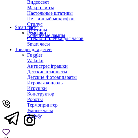
Видеосвет
Макро линза
Настольные штативы
Петличный микрофон
Стилус
Smart часы
Штативы
Ремешки
Кольцевые лампы
Стекло и пленка для часов
Smart часы
Товары для детей
Fuggler
Wakuku
Антистрес іграшки
Детские планшеты
Детские Фотоаппараты
Игровая консоль
Игрушки
Конструктор
Роботы
Термопринтер
Умные часы
Лабубу