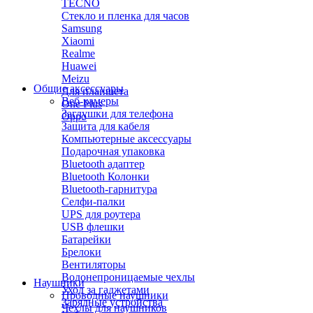
TECNO
Стекло и пленка для часов
Samsung
Xiaomi
Realme
Huawei
Meizu
Общие аксессуары
Для планшета
Веб-камеры
One Plus
Заглушки для телефона
Oppo
Защита для кабеля
Компьютерные аксессуары
Подарочная упаковка
Bluetooth адаптер
Bluetooth Колонки
Bluetooth-гарнитура
Селфи-палки
UPS для роутера
USB флешки
Батарейки
Брелоки
Вентиляторы
Водонепроницаемые чехлы
Наушники
Уход за гаджетами
Проводные наушники
Зарядные устройства
Чехлы для наушников