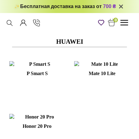
Бесплатная доставка на заказ от
700 ₴
0
Toggle
navigati
HUAWEI
P Smart S
Mate 10 Lite
Honor 20 Pro