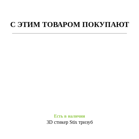
С ЭТИМ ТОВАРОМ ПОКУПАЮТ
Заканчивается
Есть в наличии
Copy Original низ Honor 20
Copy Original низ Honor 20
Pro dark blue
Pro green
49
49
₴
₴
Есть в наличии
3D стикер Stix тризуб