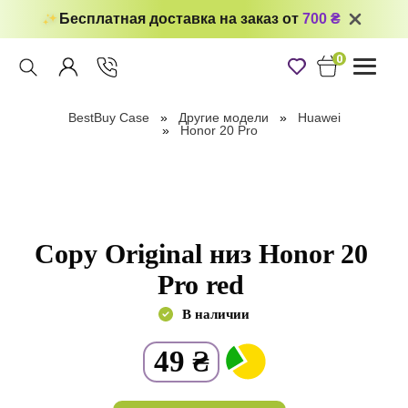
Бесплатная доставка на заказ от
700 ₴
0
Toggle
navigati
BestBuy Case
Другие модели
Huawei
Honor 20 Pro
Copy Original низ Honor 20
Pro red
В наличии
49
₴