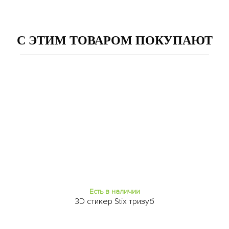
С ЭТИМ ТОВАРОМ ПОКУПАЮТ
Есть в наличии
Заканчивается
Copy Original низ Honor 20
Copy Original низ Honor 20
Pro green
Pro light purple
49
49
₴
₴
Есть в наличии
3D стикер Stix тризуб