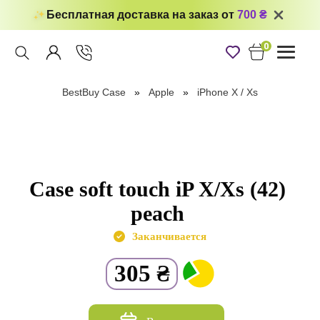
Бесплатная доставка на заказ от
700 ₴
0
Toggle
navigati
BestBuy Case
Apple
iPhone X / Xs
Case soft touch iP X/Xs (42)
peach
Заканчивается
305
₴