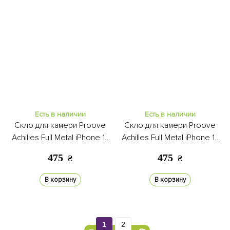
Есть в наличии
Есть в наличии
Скло для камери Proove
Скло для камери Proove
Achilles Full Metal iPhone 17
Achilles Full Metal iPhone 17
Pro deep blue
Pro cosmic orange
475
475
₴
₴
В корзину
В корзину
1
2