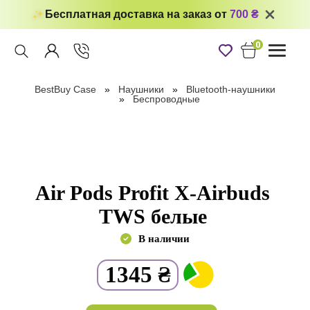
Бесплатная доставка на заказ от
700 ₴
0
Toggle
navigati
BestBuy Case
Наушники
Bluetooth-наушники
Беспроводные
Air Pods Profit X-Airbuds
TWS белые
В наличии
1345
₴