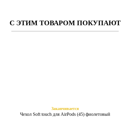
С ЭТИМ ТОВАРОМ ПОКУПАЮТ
Есть в наличии
Есть в наличии
Air Pods Profit HX03 TWS
Air Pods Profit HX03 TWS
черный
белые
825
825
₴
₴
Заканчивается
Чехол Soft touch для AirPods (45) фиолетовый