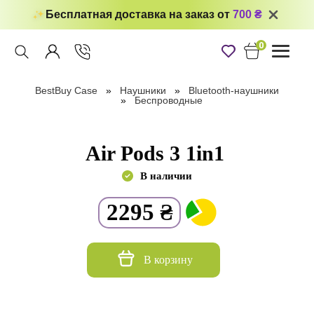
Бесплатная доставка на заказ от
700 ₴
0
Toggle
navigati
BestBuy Case
Наушники
Bluetooth-наушники
Беспроводные
Air Pods 3 1in1
В наличии
2295
₴
В корзину