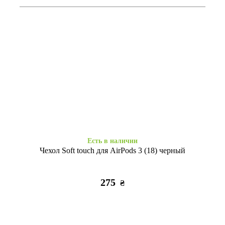
Есть в наличии
Есть в наличии
Air Pods Profit HX03 TWS
Air Pods Profit HX03 TWS
черный
белые
825
825
₴
₴
Есть в наличии
Чехол Soft touch для AirPods 3 (18) черный
275
₴