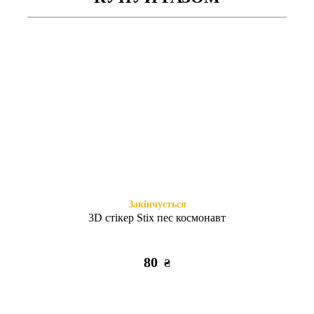
Є в наявності
Є в наявності
Space Drop Protection
Shadow Matt Metal Buttons
Motivation iPhone 15 Pro Max
MagSafe iPhone 15 Pro Max
clear
black
355
495
₴
₴
Закінчується
3D стікер Stix пес космонавт
80
₴