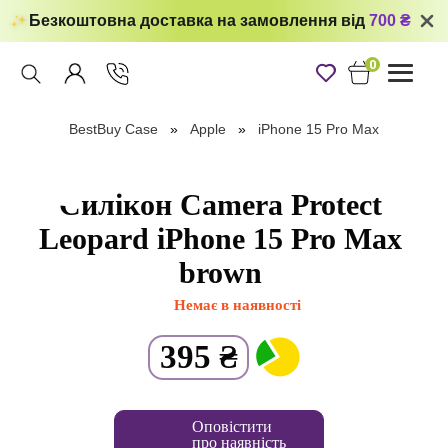
Безкоштовна доставка на замовлення від
700 ₴
0
Toggle
navigati
BestBuy Case
Apple
iPhone 15 Pro Max
Силікон Camera Protect
Leopard iPhone 15 Pro Max
brown
Немає в наявності
395
₴
Оповістити
про наявність